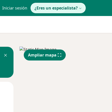
Iniciar sesión
¿Eres un especialista?
Ampliar mapa
Mar
Mié
Jue
11 Ago
12 Ago
13 Ago