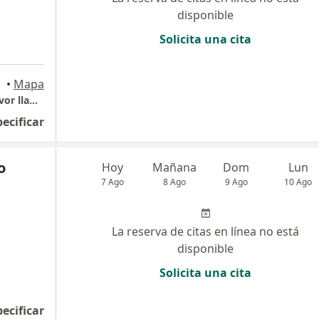
disponible
Solicita una cita
•
Mapa
Consultorio Particular - Para agendar por favor llamar
pecificar
o
Hoy
Mañana
Dom
Lun
7 Ago
8 Ago
9 Ago
10 Ago
La reserva de citas en línea no está
disponible
Solicita una cita
pecificar