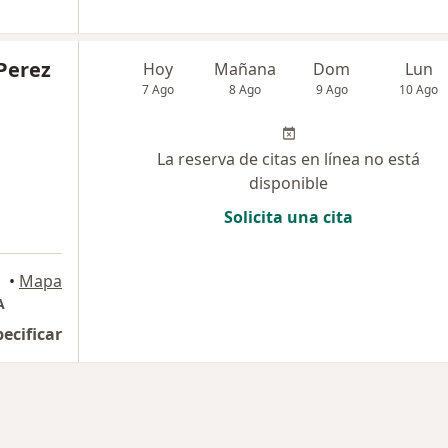
Perez
Hoy
Mañana
Dom
Lun
7 Ago
8 Ago
9 Ago
10 Ago
La reserva de citas en línea no está
disponible
Solicita una cita
•
Mapa
A
pecificar