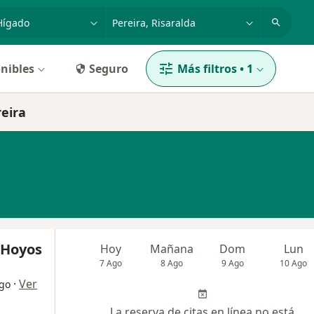
dad, enfermedad o nombre
p. ej. Bogotá
nibles
Seguro
Más filtros
•
1
reira
 Hoyos
Hoy
Mañana
Dom
Lun
7 Ago
8 Ago
9 Ago
10 Ago
·
Ver
ogo
La reserva de citas en línea no está