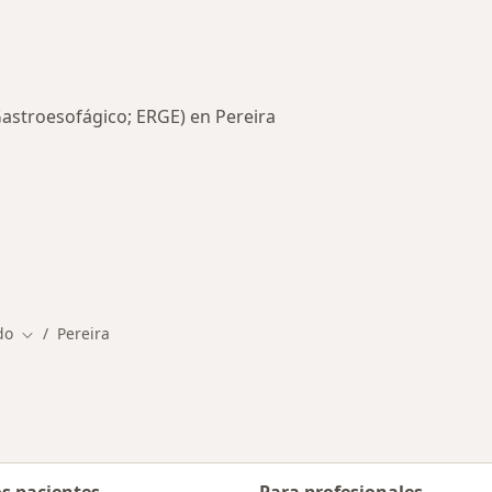
astroesofágico; ERGE) en Pereira
rmedades en Pereira
do
Pereira
Cambiar de ciudad