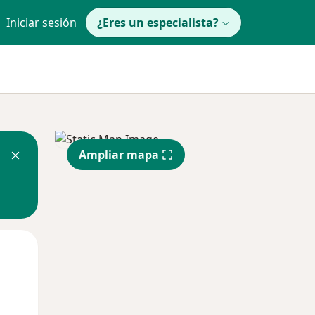
Iniciar sesión
¿Eres un especialista?
Ampliar mapa
Lun
Mar
Mié
10 Ago
11 Ago
12 Ago