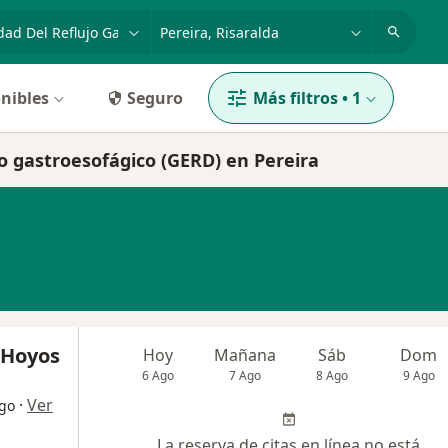
dad, enfermedad o nombre
p. ej. Bogotá
nibles
Seguro
Más filtros
•
1
jo gastroesofágico (GERD) en Pereira
 Hoyos
Hoy
Mañana
Sáb
Dom
6 Ago
7 Ago
8 Ago
9 Ago
·
Ver
ogo
La reserva de citas en línea no está