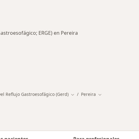
astroesofágico; ERGE) en Pereira
rmedades en Pereira
l Reflujo Gastroesofágico (Gerd)
Pereira
Cambiar de ciudad
Cambiar de ciudad