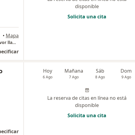
disponible
Solicita una cita
•
Mapa
Consultorio Particular - Para agendar por favor llamar
pecificar
o
Hoy
Mañana
Sáb
Dom
6 Ago
7 Ago
8 Ago
9 Ago
La reserva de citas en línea no está
disponible
Solicita una cita
pecificar