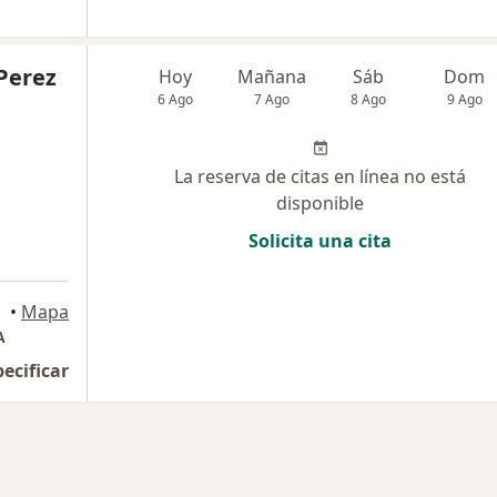
Perez
Hoy
Mañana
Sáb
Dom
6 Ago
7 Ago
8 Ago
9 Ago
La reserva de citas en línea no está
disponible
Solicita una cita
•
Mapa
A
pecificar