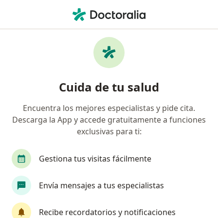
Men
Enfermedad Inflamatoria Del Intestino • Pereira, Risaralda
Filtros
• 1
Seguro
Mapa
Especialistas en Enfermedad Inflamatoria
Cuida de tu salud
del Intestino en Pereira
Encuentra los mejores especialistas y pide cita.
Descarga la App y accede gratuitamente a funciones
¿Qué especialidad estás buscando?
exclusivas para ti:
Gastroenterólogo
Especialista en Medicina Fa
Gestiona tus visitas fácilmente
Envía mensajes a tus especialistas
Recibe recordatorios y notificaciones