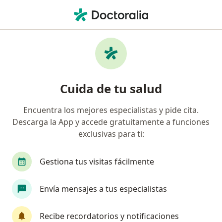
Men
Alergia A Alimentos • Barranquilla, Atlántico
Filtros
• 1
Seguro
Mapa
Especialistas en Alergia a alimentos en
Cuida de tu salud
Barranquilla
Encuentra los mejores especialistas y pide cita.
Descarga la App y accede gratuitamente a funciones
¿Qué especialidad estás buscando?
exclusivas para ti:
Alergólogo
Técnico en Laboratorio
Odont
Gestiona tus visitas fácilmente
Envía mensajes a tus especialistas
Recibe recordatorios y notificaciones