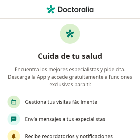
Men
Trastornos De La Lactancia • Barranquilla, Atlántico
Filtros
• 1
Seguro
Mapa
Especialistas en Trastornos de la lactancia
Cuida de tu salud
en Barranquilla
Encuentra los mejores especialistas y pide cita.
Descarga la App y accede gratuitamente a funciones
¿Qué especialidad estás buscando?
exclusivas para ti:
Pediatra
Médico general
Alergólogo
Gestiona tus visitas fácilmente
Envía mensajes a tus especialistas
Recibe recordatorios y notificaciones