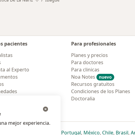
Cambiar de ciudad
os pacientes
Para profesionales
listas
Planes y precios
s
Para doctores
ta al Experto
Para clinicas
amentos
Noa Notes
nuevo
os
Recursos gratuitos
medades
Condiciones de los Planes
tas Frecuentes
Doctoralia
ión para móvil
e
na mejor experiencia.
ueva pestaña
en una nueva pestaña
e abre en una nueva pestaña
se abre en una nueva pestaña
se abre en una nueva pestaña
se abre en una nueva pestaña
se abre en una nueva p
se abre en una
se abre e
se
Italia
,
Deutschland
,
Česko
,
Portugal
,
México
,
Chile
,
Brasil
,
A