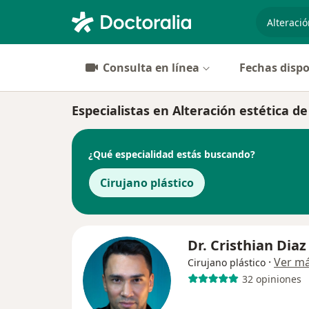
especiali
Consulta en línea
Fechas dispo
Especialistas en Alteración estética de
¿Qué especialidad estás buscando?
Cirujano plástico
Dr. Cristhian Diaz
·
Ver m
Cirujano plástico
32 opiniones