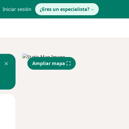
Iniciar sesión
¿Eres un especialista?
Ampliar mapa
Lun
Mar
Mié
10 Ago
11 Ago
12 Ago