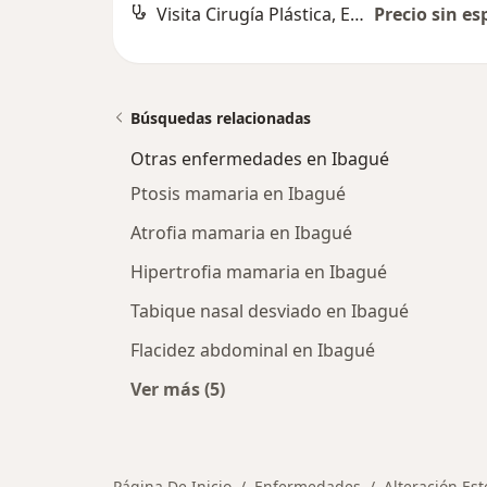
Visita Cirugía Plástica, Estética y Reconstructiva
Precio sin es
Búsquedas relacionadas
Otras enfermedades en Ibagué
Ptosis mamaria en Ibagué
Atrofia mamaria en Ibagué
Hipertrofia mamaria en Ibagué
Tabique nasal desviado en Ibagué
Flacidez abdominal en Ibagué
Ver más (5)
Más en esta categoría: Otras enfe
Página De Inicio
Enfermedades
Alteración Est