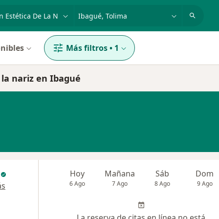
dad, enfermedad o nombre
p. ej. Bogotá
nibles
Más filtros
•
1
 la nariz en Ibagué
Hoy
Mañana
Sáb
Dom
6 Ago
7 Ago
8 Ago
9 Ago
ás
La reserva de citas en línea no está