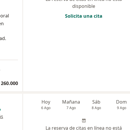
disponible
poral
Solicita una cita
en
ad.
a
 260.000
Hoy
Mañana
Sáb
Dom
6 Ago
7 Ago
8 Ago
9 Ago
ás
La reserva de citas en línea no está