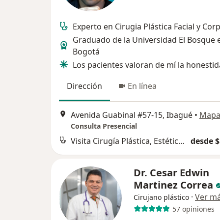
Experto en Cirugia Plástica Facial y Cor
Graduado de la Universidad El Bosque 
Bogotá
Los pacientes valoran de mí la honestid
Dirección
En línea
Avenida Guabinal #57-15, Ibagué
•
Map
Consulta Presencial
Visita Cirugía Plástica, Estética y Reconstructiva
desde $
Dr. Cesar Edwin
Martinez Correa
·
Ver m
Cirujano plástico
57 opiniones