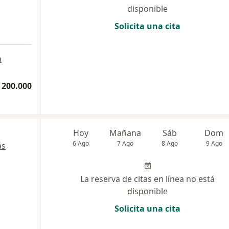
disponible
Solicita una cita
a
a
 200.000
Hoy
Mañana
Sáb
Dom
6 Ago
7 Ago
8 Ago
9 Ago
ás
La reserva de citas en línea no está
disponible
Solicita una cita