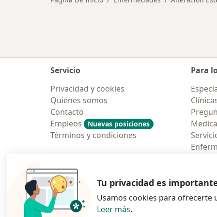
Servicio
Para l
Privacidad y cookies
Especia
Quiénes somos
Clínica
Contacto
Pregun
Empleos
Medic
Nuevas posiciones
Términos y condiciones
Servici
Enfer
Pregun
Aplicac
Tu privacidad es important
Usamos cookies para ofrecerte u
Leer más
.
se abre en una n
se abre 
s
Polska
,
Türkiye
,
España
,