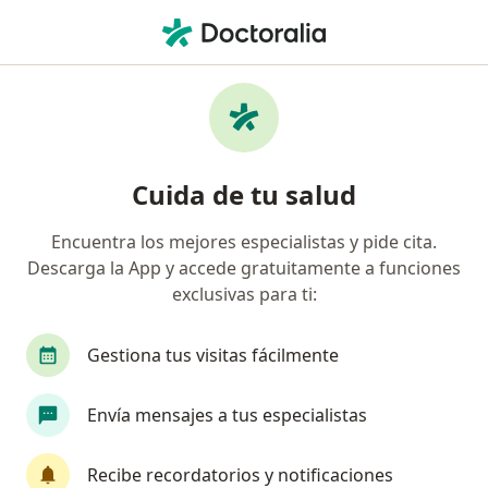
Men
Hipertrofia Mamaria • Ibagué, Tolima
Filtros
• 1
Seguro
Mapa
Especialistas en Hipertrofia mamaria en
Cuida de tu salud
Ibagué
Encuentra los mejores especialistas y pide cita.
Descarga la App y accede gratuitamente a funciones
¿Qué especialidad estás buscando?
exclusivas para ti:
Cirujano plástico
Gestiona tus visitas fácilmente
Envía mensajes a tus especialistas
Recibe recordatorios y notificaciones