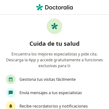
Men
¿Qué estás buscando?
Página De Inicio
Enfermedades
Trastorno Atrófico De La Piel
Trastorno atrófico de la piel -
Cuida de tu salud
Información, expertos y
Encuentra los mejores especialistas y pide cita.
preguntas frecuentes
Descarga la App y accede gratuitamente a funciones
exclusivas para ti:
Gestiona tus visitas fácilmente
Información
Pregunta al Experto
Envía mensajes a tus especialistas
Recibe recordatorios y notificaciones