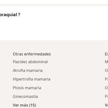
braquial ?
Otras enfermedades
E
Flacidez abdominal
M
Atrofia mamaria
O
Hipertrofia mamaria
P
Ptosis mamaria
O
Ginecomastia
P
Ver más (15)
V