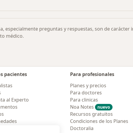
Más en esta categoría: Flacidez braquial por ciudad
Más en esta categoría: Otras enfermedades
ia, especialmente preguntas y respuestas, son de carácter 
to médico.
os pacientes
Para profesionales
listas
Planes y precios
s
Para doctores
ta al Experto
Para clinicas
amentos
Noa Notes
nuevo
os
Recursos gratuitos
medades
Condiciones de los Planes
tas Frecuentes
Doctoralia