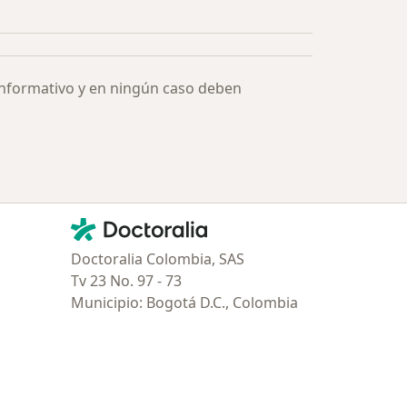
Más en esta categoría: Especialistas más solicitados
informativo y en ningún caso deben
Contacto
Doctoralia - Página de inicio
Doctoralia Colombia, SAS
Tv 23 No. 97 - 73
Municipio: Bogotá D.C., Colombia