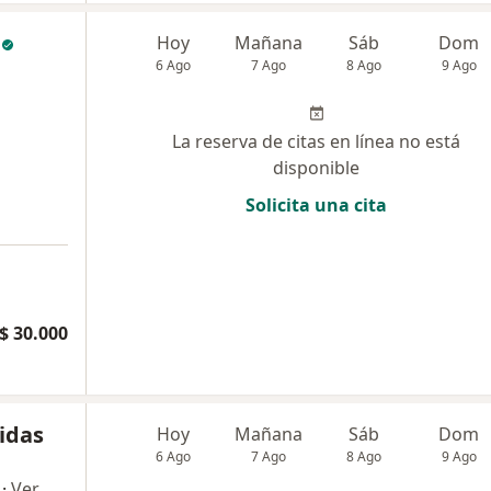
Hoy
Mañana
Sáb
Dom
6 Ago
7 Ago
8 Ago
9 Ago
La reserva de citas en línea no está
disponible
Solicita una cita
$ 30.000
idas
Hoy
Mañana
Sáb
Dom
6 Ago
7 Ago
8 Ago
9 Ago
·
Ver