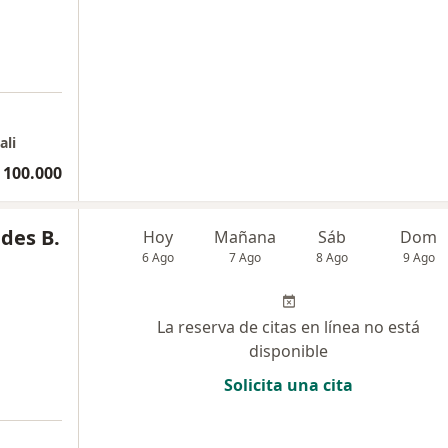
ali
 100.000
des B.
Hoy
Mañana
Sáb
Dom
6 Ago
7 Ago
8 Ago
9 Ago
La reserva de citas en línea no está
disponible
Solicita una cita