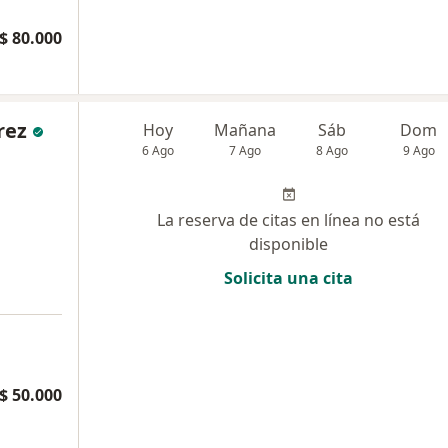
$ 80.000
rez
Hoy
Mañana
Sáb
Dom
6 Ago
7 Ago
8 Ago
9 Ago
La reserva de citas en línea no está
disponible
Solicita una cita
$ 50.000