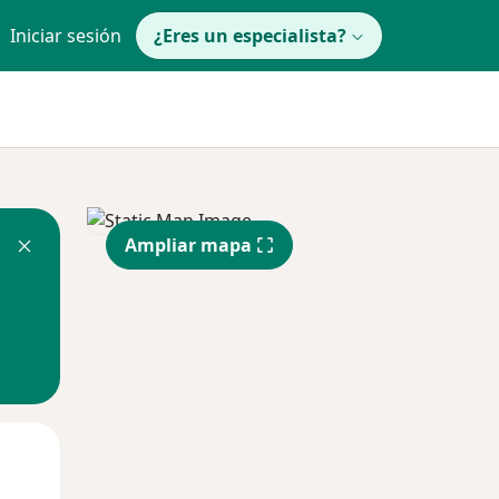
Iniciar sesión
¿Eres un especialista?
Ampliar mapa
Lun
Mar
Mié
10 Ago
11 Ago
12 Ago