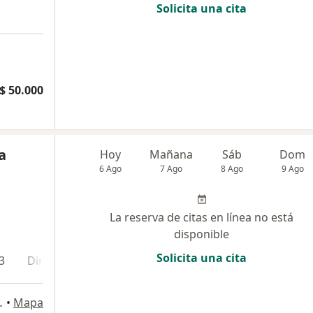
Solicita una cita
$ 50.000
a
Hoy
Mañana
Sáb
Dom
6 Ago
7 Ago
8 Ago
9 Ago
La reserva de citas en línea no está
disponible
Solicita una cita
3
Dirección 4
Dirección 5
Dirección 6
Direcci
TORRE 2, Cali
•
Mapa