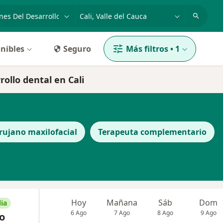
dad, enfermedad o nombre
p. ej. Bogotá
nibles
Seguro
Más filtros
•
1
rollo dental en Cali
rujano maxilofacial
Terapeuta complementario
Hoy
Mañana
Sáb
Dom
ia
6 Ago
7 Ago
8 Ago
9 Ago
o