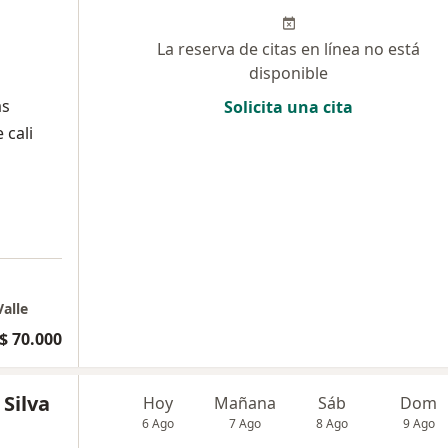
La reserva de citas en línea no está
disponible
as
Solicita una cita
 cali
Valle
$ 70.000
 Silva
Hoy
Mañana
Sáb
Dom
6 Ago
7 Ago
8 Ago
9 Ago