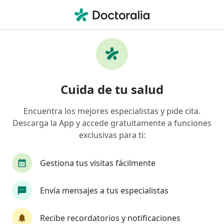
Men
Anemia • Duitama, Boyacá
Filtros
• 1
Seguro
Mapa
Especialistas en Anemia en Duitama
Cuida de tu salud
Encuentra los mejores especialistas y pide cita.
¿Qué especialidad estás buscando?
Descarga la App y accede gratuitamente a funciones
Médico general
Nutricionista
Medico alte
exclusivas para ti:
Gestiona tus visitas fácilmente
Envía mensajes a tus especialistas
Recibe recordatorios y notificaciones