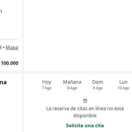
n
é
•
Mapa
 100.000
ina
Hoy
Mañana
Dom
Lun
7 Ago
8 Ago
9 Ago
10 Ago
La reserva de citas en línea no está
disponible
Solicita una cita