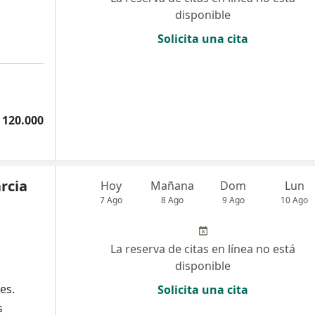
disponible
Solicita una cita
 120.000
rcia
Hoy
Mañana
Dom
Lun
7 Ago
8 Ago
9 Ago
10 Ago
La reserva de citas en línea no está
disponible
es.
Solicita una cita
s