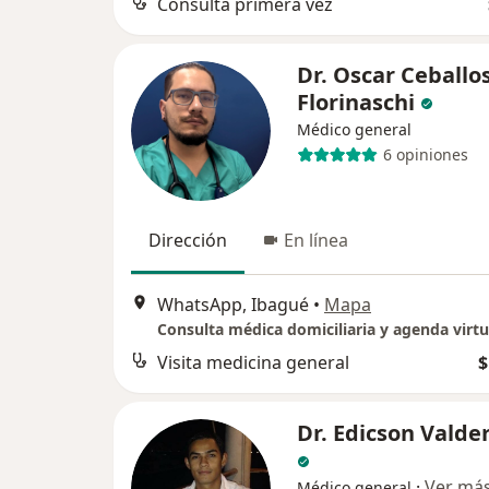
Consulta primera vez
Dr. Oscar Ceballo
Florinaschi
Médico general
6 opiniones
Dirección
En línea
WhatsApp, Ibagué
•
Mapa
Consulta médica domiciliaria y agenda virtu
Visita medicina general
$
Dr. Edicson Vald
·
Ver má
Médico general