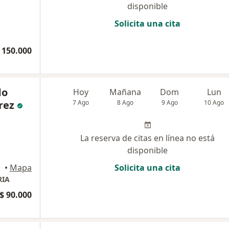
disponible
Solicita una cita
 150.000
do
Hoy
Mañana
Dom
Lun
rez
7 Ago
8 Ago
9 Ago
10 Ago
La reserva de citas en línea no está
disponible
•
Mapa
Solicita una cita
RIA
$ 90.000