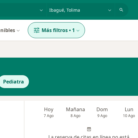
dad, enfermedad o nombre
p. ej. Bogotá
nibles
Más filtros
•
1
Pediatra
Hoy
Mañana
Dom
Lun
7 Ago
8 Ago
9 Ago
10 Ago
La reserva de citas en línea no está