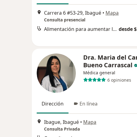
Carrera 6 #53-29, Ibagué
•
Mapa
Consulta presencial
Alimentación para aumentar la masa muscular
desde $
Dra. Maria del C
Bueno Carrascal
Médica general
6 opiniones
Dirección
En línea
Ibague, Ibagué
•
Mapa
Consulta Privada