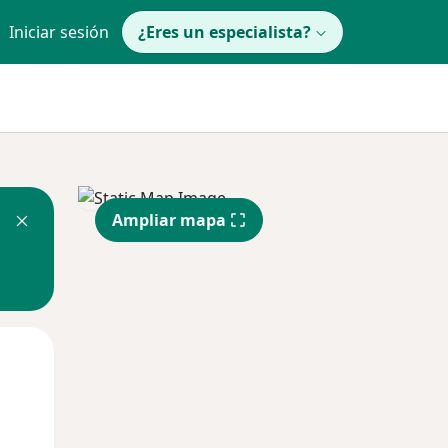
Iniciar sesión
¿Eres un especialista?
Ampliar mapa
Mar
Mié
Jue
11 Ago
12 Ago
13 Ago