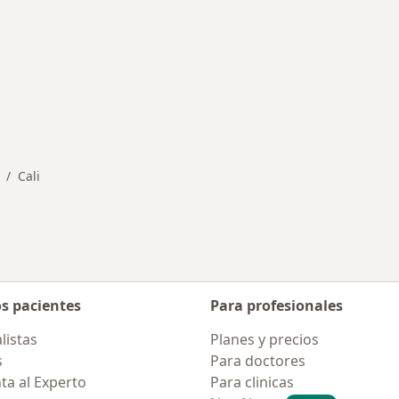
rmedades en Cali
Cali
ambiar de ciudad
os pacientes
Para profesionales
listas
Planes y precios
s
Para doctores
ta al Experto
Para clinicas