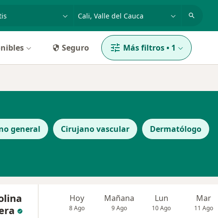
dad, enfermedad o nombre
p. ej. Bogotá
nibles
Seguro
Más filtros
•
1
no general
Cirujano vascular
Dermatólogo
olina
Hoy
Mañana
Lun
Mar
era
8 Ago
9 Ago
10 Ago
11 Ago