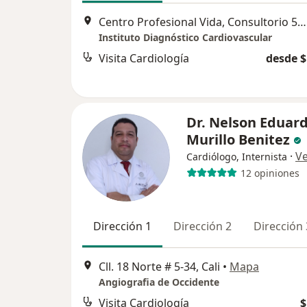
Centro Profesional Vida, Consultorio 507, Cl. 5d #38A – 35 Torre 2 Piso 5, Cali
Instituto Diagnóstico Cardiovascular
Visita Cardiología
desde $
Dr. Nelson Eduar
Murillo Benitez
·
V
Cardiólogo, Internista
12 opiniones
Dirección 1
Dirección 2
Dirección 
Cll. 18 Norte # 5-34, Cali
•
Mapa
Angiografia de Occidente
Visita Cardiología
$