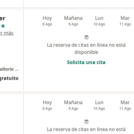
er
Hoy
Mañana
Lun
Mar
8 Ago
9 Ago
10 Ago
11 Ago
er más
La reserva de citas en línea no está
disponible
Solicita una cita
Fundación Valle del Lili. Torre 1, piso 4, consultorio 412
gratuito
Hoy
Mañana
Lun
Mar
8 Ago
9 Ago
10 Ago
11 Ago
La reserva de citas en línea no está