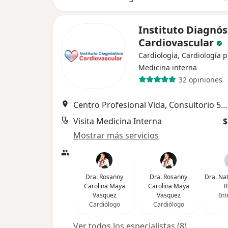
Instituto Diagnós
Cardiovascular
Cardiología, Cardiología p
Medicina interna
32 opiniones
Centro Profesional Vida, Consultorio 507, Cl. 5d #38A – 35 Torre 2 Piso 5, Cali
Visita Medicina Interna
$
Mostrar más servicios
Dra. Rosanny
Dra. Rosanny
Dra. Na
Carolina Maya
Carolina Maya
R
Vasquez
Vasquez
Int
Cardiólogo
Cardiólogo
Ver todos los especialistas (8)