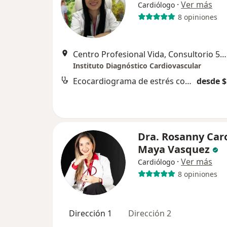
·
Ver más
Cardiólogo
8 opiniones
Centro Profesional Vida, Consultorio 507, Cl. 5d #38A – 35 Torre 2 Piso 5, Cali
Instituto Diagnóstico Cardiovascular
Ecocardiograma de estrés con prueba de esfuerzo
desde $
Dra. Rosanny Car
Maya Vasquez
·
Ver más
Cardiólogo
8 opiniones
Dirección 1
Dirección 2