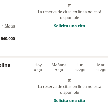
La reserva de citas en línea no está
disponible
•
Mapa
Solicita una cita
 640.000
olina
Hoy
Mañana
Lun
Mar
8 Ago
9 Ago
10 Ago
11 Ago
La reserva de citas en línea no está
disponible
Solicita una cita