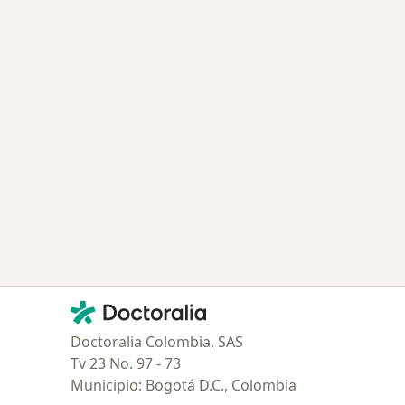
Contacto
Doctoralia - Página de inicio
Doctoralia Colombia, SAS
Tv 23 No. 97 - 73
Municipio: Bogotá D.C., Colombia