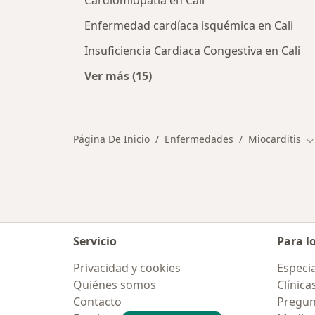
Cardiomiopatia en Cali
Enfermedad cardíaca isquémica en Cali
Insuficiencia Cardiaca Congestiva en Cali
Ver más (15)
Más en esta categoría: Otras enfe
Página De Inicio
Enfermedades
Miocarditis
C
Servicio
Para l
Privacidad y cookies
Especia
Quiénes somos
Clínica
Contacto
Pregun