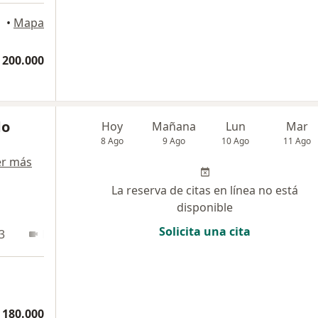
•
Mapa
 200.000
do
Hoy
Mañana
Lun
Mar
8 Ago
9 Ago
10 Ago
11 Ago
er más
La reserva de citas en línea no está
disponible
Solicita una cita
3
En línea
 180.000