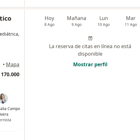
tico
Hoy
Mañana
Lun
Mar
8 Ago
9 Ago
10 Ago
11 Ago
ediátrica,
La reserva de citas en línea no está
disponible
•
Mapa
Mostrar perfil
 170.000
talia Campo
ivera
ernista