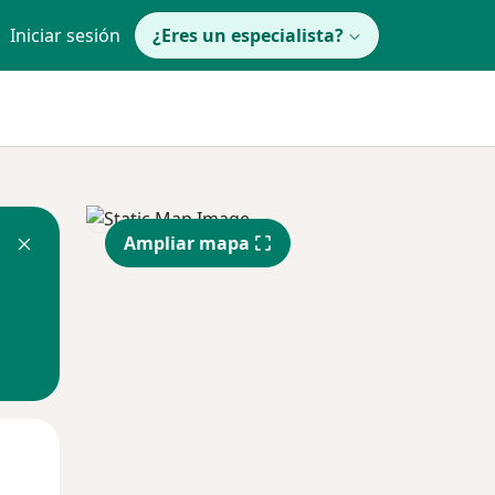
Iniciar sesión
¿Eres un especialista?
Ampliar mapa
Mié
Jue
Vie
12 Ago
13 Ago
14 Ago