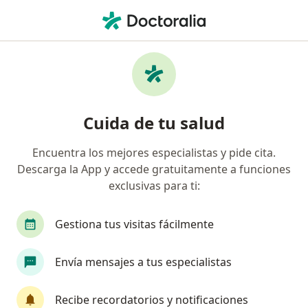
Men
¿Qué estás buscando?
Página De Inicio
Enfermedades
Enfermedad Cardíaca Isquémica
Enfermedad cardíaca isquémica -
Cuida de tu salud
Información, expertos y
Encuentra los mejores especialistas y pide cita.
preguntas frecuentes
Descarga la App y accede gratuitamente a funciones
exclusivas para ti:
Gestiona tus visitas fácilmente
Información
Pregunta al Experto
Envía mensajes a tus especialistas
Recibe recordatorios y notificaciones