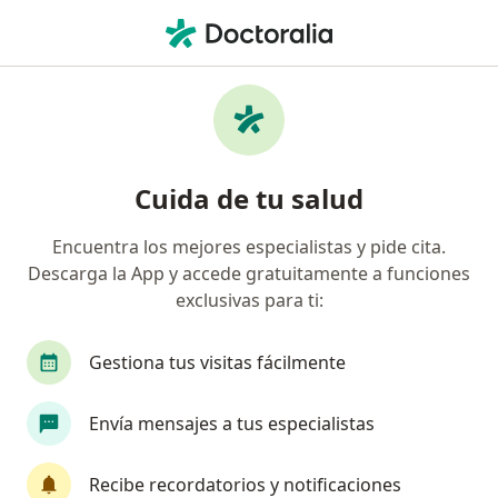
Men
¿Qué estás buscando?
Página De Inicio
Enfermedades
Síndrome Del Seno Enfermo
Síndrome del seno enfermo -
Cuida de tu salud
Información, expertos y
Encuentra los mejores especialistas y pide cita.
preguntas frecuentes
Descarga la App y accede gratuitamente a funciones
exclusivas para ti:
Gestiona tus visitas fácilmente
Información
Envía mensajes a tus especialistas
Recibe recordatorios y notificaciones