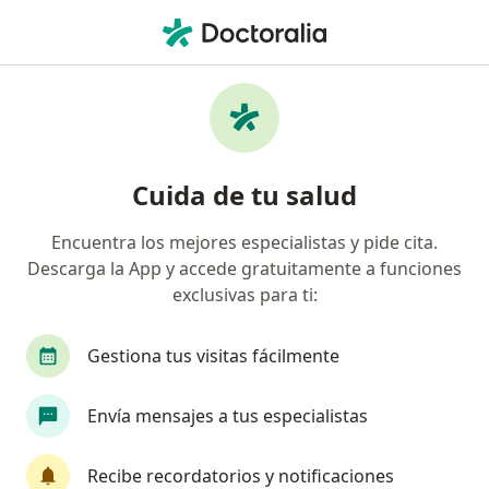
Men
Infarto Al Miocardio Ataque Cardíaco • Cali, Valle del Cauca
Filtros
• 1
Seguro
Mapa
Especialistas en Infarto al miocardio
Cuida de tu salud
(Ataque cardíaco) en Cali
Encuentra los mejores especialistas y pide cita.
Descarga la App y accede gratuitamente a funciones
¿Qué especialidad estás buscando?
exclusivas para ti:
Cardiólogo
Internista
Alergólogo
An
Gestiona tus visitas fácilmente
Envía mensajes a tus especialistas
Recibe recordatorios y notificaciones