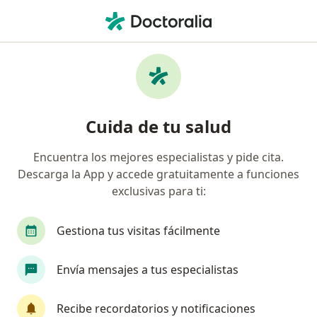
Men
Apoplejía • Barranquilla, Atlántico
Filtros
• 1
Mapa
Especialistas en Apoplejía en Barranquilla
Cuida de tu salud
Encuentra los mejores especialistas y pide cita.
¿Qué especialidad estás buscando?
Descarga la App y accede gratuitamente a funciones
Neurocirujano
exclusivas para ti:
Gestiona tus visitas fácilmente
Envía mensajes a tus especialistas
Recibe recordatorios y notificaciones