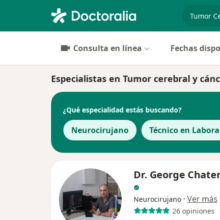
especiali
Consulta en línea
Fechas dispo
Especialistas en Tumor cerebral y cánc
¿Qué especialidad estás buscando?
Neurocirujano
Técnico en Labora
Dr. George Chate
·
Ver más
Neurocirujano
26 opiniones