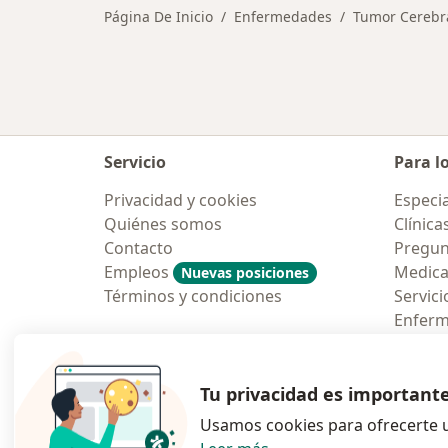
Página De Inicio
Enfermedades
Tumor Cerebra
Servicio
Para l
Privacidad y cookies
Especia
Quiénes somos
Clínica
Contacto
Pregun
Empleos
Medic
Nuevas posiciones
Términos y condiciones
Servici
Enfer
Pregun
Aplicac
Tu privacidad es important
Usamos cookies para ofrecerte u