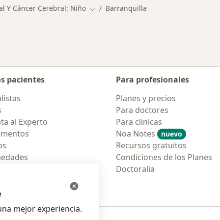
l Y Cáncer Cerebral: Niño
Barranquilla
Cambiar de ciudad
os pacientes
Para profesionales
listas
Planes y precios
s
Para doctores
ta al Experto
Para clinicas
amentos
Noa Notes
nuevo
os
Recursos gratuitos
medades
Condiciones de los Planes
tas Frecuentes
Doctoralia
ión para móvil
e
na mejor experiencia.