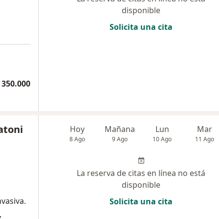
disponible
Solicita una cita
 350.000
atoni
Hoy
Mañana
Lun
Mar
8 Ago
9 Ago
10 Ago
11 Ago
La reserva de citas en línea no está
disponible
nvasiva.
Solicita una cita
,