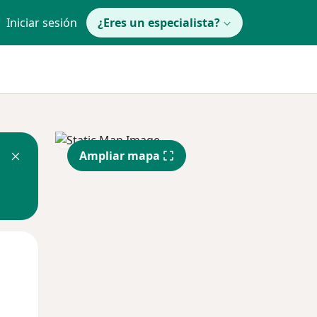
Iniciar sesión
¿Eres un especialista?
Ampliar mapa
Mié
Jue
Vie
12 Ago
13 Ago
14 Ago