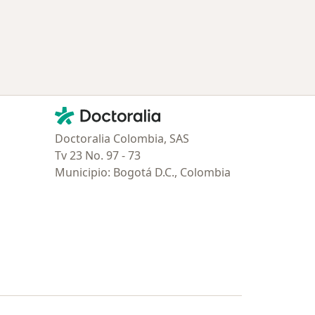
Contacto
Doctoralia - Página de inicio
Doctoralia Colombia, SAS
Tv 23 No. 97 - 73
Municipio: Bogotá D.C., Colombia