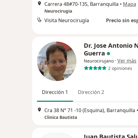
Carrera 48#70-135, Barranquilla
•
Mapa
Neurocirugia
Visita Neurocirugía
Precio sin es
Dr. Jose Antonio
Guerra
·
Ver más
Neurocirujano
2 opiniones
Dirección 1
Dirección 2
Cra 38 N° 71 -10 (Esquina), Barranquilla
Clinica Bautista
Juan Bautista Sal