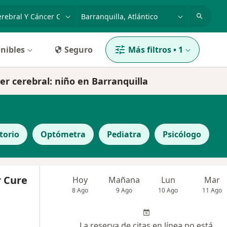
dad, enfermedad o nombre
p. ej. Bogotá
nibles
Seguro
Más filtros
•
1
er cerebral: niño en Barranquilla
torio
Optómetra
Pediatra
Psicólogo
r Cure
Hoy
Mañana
Lun
Mar
8 Ago
9 Ago
10 Ago
11 Ago
La reserva de citas en línea no está