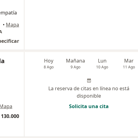
empatía
•
Mapa
A
pecificar
la
Hoy
Mañana
Lun
Mar
8 Ago
9 Ago
10 Ago
11 Ago
La reserva de citas en línea no está
disponible
Mapa
Solicita una cita
 130.000