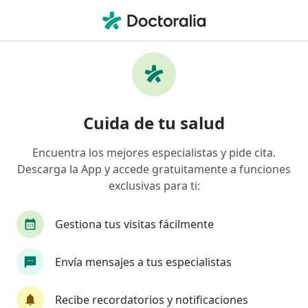
Men
Hematoma Subdural • Barranquilla, Atlántico
Filtros
• 1
Seguro
Mapa
Especialistas en Hematoma Subdural en
Cuida de tu salud
Barranquilla
Encuentra los mejores especialistas y pide cita.
Descarga la App y accede gratuitamente a funciones
¿Qué especialidad estás buscando?
exclusivas para ti:
Neurocirujano
Técnico en Laboratorio
Mé
Gestiona tus visitas fácilmente
Envía mensajes a tus especialistas
Recibe recordatorios y notificaciones