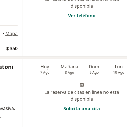
disponible
Ver teléfono
•
Mapa
$ 350
atoni
Hoy
Mañana
Dom
Lun
7 Ago
8 Ago
9 Ago
10 Ago
La reserva de citas en línea no está
disponible
nvasiva.
Solicita una cita
,