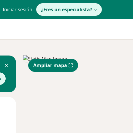
Iniciar sesión
¿Eres un especialista?
Ampliar mapa
o
Mar
Mié
Jue
11 Ago
12 Ago
13 Ago