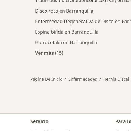
Traumatismo craneoencefálico (TCE) en Bar
Disco roto en Barranquilla
Enfermedad Degenerativa de Disco en Barr
Espina bífida en Barranquilla
Hidrocefalia en Barranquilla
Ver más (15)
Más en esta categoría: Otras enfe
Página De Inicio
Enfermedades
Hernia Discal
Servicio
Para l