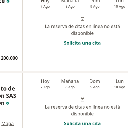
te
Hoy
Mañana
Dom
Lun
7 Ago
8 Ago
9 Ago
10 Ago
La reserva de citas en línea no está
disponible
Solicita una cita
 200.000
Hoy
Mañana
Dom
Lun
uto de
7 Ago
8 Ago
9 Ago
10 Ago
on SAS
on
La reserva de citas en línea no está
disponible
•
Mapa
Solicita una cita