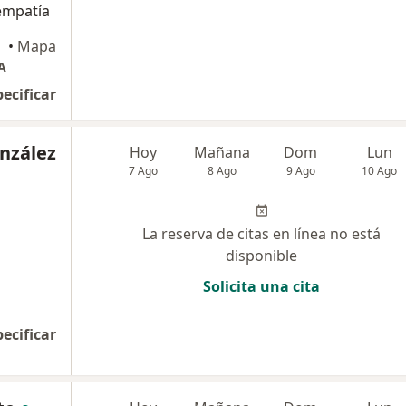
empatía
•
Mapa
A
pecificar
nzález
Hoy
Mañana
Dom
Lun
7 Ago
8 Ago
9 Ago
10 Ago
La reserva de citas en línea no está
disponible
Solicita una cita
pecificar