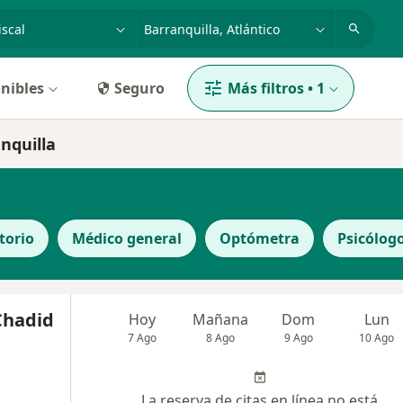
dad, enfermedad o nombre
p. ej. Bogotá
nibles
Seguro
Más filtros
•
1
anquilla
torio
Médico general
Optómetra
Psicólog
 Chadid
Hoy
Mañana
Dom
Lun
7 Ago
8 Ago
9 Ago
10 Ago
La reserva de citas en línea no está