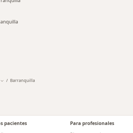
ranquilla
anquilla
rmedades en Barranquilla
Barranquilla
Cambiar de ciudad
os pacientes
Para profesionales