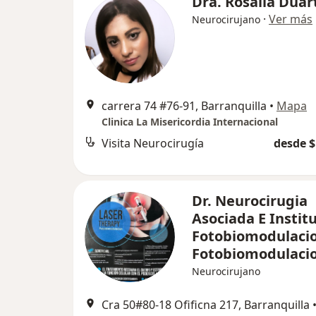
Dra. Rosalia Duar
·
Ver más
Neurocirujano
carrera 74 #76-91, Barranquilla
•
Mapa
Clinica La Misericordia Internacional
Visita Neurocirugía
desde $
Dr. Neurocirugia
Asociada E Instit
Fotobiomodulaci
Fotobiomodulaci
Neurocirujano
Cra 50#80-18 Ofificna 217, Barranquilla