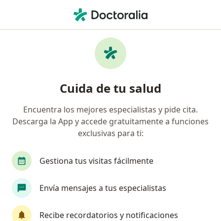
Men
Espina Bífida • Barranquilla, Atlántico
Filtros
• 1
Seguro
Mapa
Especialistas en Espina bífida en
Cuida de tu salud
Barranquilla
Encuentra los mejores especialistas y pide cita.
Descarga la App y accede gratuitamente a funciones
¿Qué especialidad estás buscando?
exclusivas para ti:
Neurocirujano
Técnico en Laboratorio
Op
Gestiona tus visitas fácilmente
Envía mensajes a tus especialistas
Recibe recordatorios y notificaciones