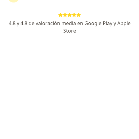
4.8 y 4.8 de valoración media en Google Play y Apple
Store
Dr. William Eduardo Madariaga Galvis
·
Ver más
Cardiólogo
14 opiniones
Carrera 18 # 80-6, Bogotá
•
Mapa
Sociedad Colombiana del corazón S.A.S
Consulta cardiología
$ 280.000
Este especialista no ofrece reserva de cita en línea en esta dirección.
Solicita una cita