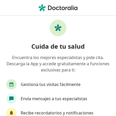
Men
Arritmia Cardiaca • Bogotá, Cundinamarca
Filtros
• 1
Seguro
Mapa
Especialistas en Arritmia cardiaca en
Cuida de tu salud
Bogotá
Encuentra los mejores especialistas y pide cita.
Descarga la App y accede gratuitamente a funciones
¿Qué especialidad estás buscando?
exclusivas para ti:
Cardiólogo
Internista
Gestiona tus visitas fácilmente
Gastroenterólogo
Envía mensajes a tus especialistas
Recibe recordatorios y notificaciones