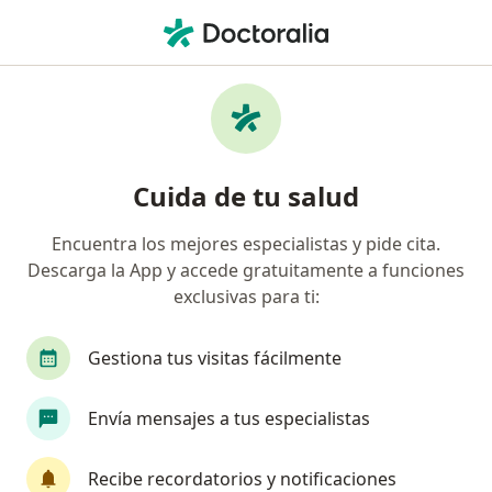
Men
Bloqueo Cardíaco En Adultos • Bogotá, Cundinamarca
Filtros
• 1
Seguro
Mapa
Especialistas en Bloqueo cardíaco en
Cuida de tu salud
adultos en Bogotá
Encuentra los mejores especialistas y pide cita.
Descarga la App y accede gratuitamente a funciones
¿Qué especialidad estás buscando?
exclusivas para ti:
Cardiólogo
Internista
Epidemiólogo
Gestiona tus visitas fácilmente
Envía mensajes a tus especialistas
Recibe recordatorios y notificaciones