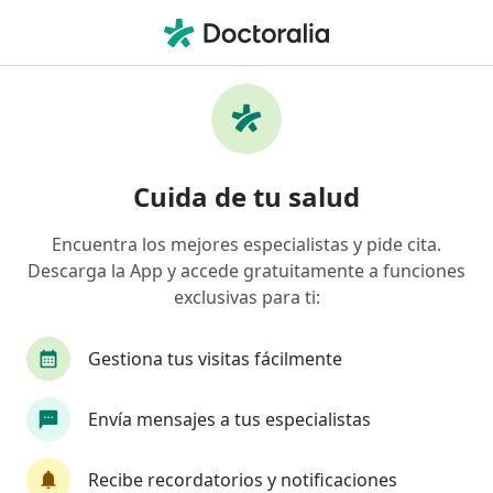
Men
Insuficiencia Cardiaca Congestiva • Bogotá, Cundinamarca
Filtros
• 1
Seguro
Mapa
Especialistas en Insuficiencia Cardiaca
Cuida de tu salud
Congestiva en Bogotá
Encuentra los mejores especialistas y pide cita.
Descarga la App y accede gratuitamente a funciones
¿Qué especialidad estás buscando?
exclusivas para ti:
Internista
Cardiólogo
Nefrólogo
Epi
Gestiona tus visitas fácilmente
Envía mensajes a tus especialistas
Recibe recordatorios y notificaciones