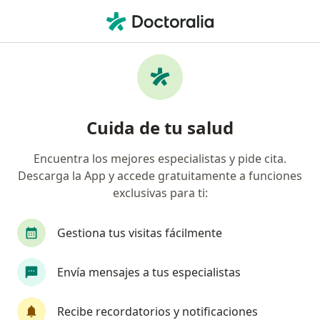
Men
Bradicardia • Bogotá, Cundinamarca
Filtros
• 1
Seguro
Mapa
Especialistas en Bradicardia en Bogotá
Cuida de tu salud
Encuentra los mejores especialistas y pide cita.
¿Qué especialidad estás buscando?
Descarga la App y accede gratuitamente a funciones
Cardiólogo
Internista
Gastroenterólogo
exclusivas para ti:
Gestiona tus visitas fácilmente
Envía mensajes a tus especialistas
Recibe recordatorios y notificaciones