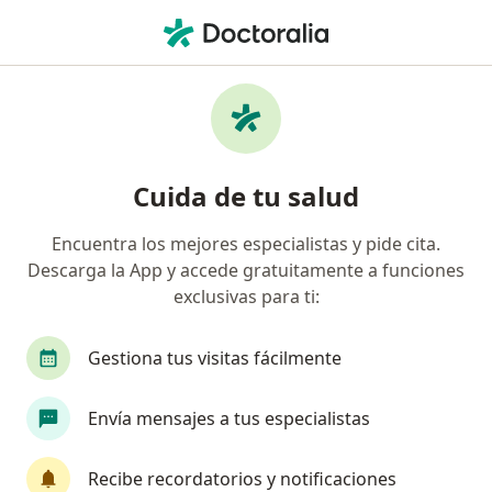
Men
Enfermedad De Las Arterias Coronarias Enfermedad Cardíaca Coronaria • Bogotá, Cundinamarca
Filtros
• 1
Seguro
Mapa
Especialistas en Enfermedad de las arterias
Cuida de tu salud
coronarias (Enfermedad cardíaca coronaria)
en Bogotá
Encuentra los mejores especialistas y pide cita.
Descarga la App y accede gratuitamente a funciones
¿Qué especialidad estás buscando?
exclusivas para ti:
Cardiólogo
Especialista en Medicina Deportiva
Gestiona tus visitas fácilmente
Envía mensajes a tus especialistas
Recibe recordatorios y notificaciones