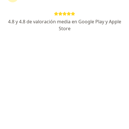
4.8 y 4.8 de valoración media en Google Play y Apple
Dr. Camilo Sinning rey
Store
·
Ver más
Cardiólogo, Internista
7 opiniones
Dirección
En línea
Calle 50 #9-67, Bogotá
•
Mapa
Clínica de Marly Consulta Particular - Dr. Camilo Sinning
Visita Cardiología
desde $ 280.000
Este especialista no ofrece reserva de cita en línea en esta dirección.
Solicita una cita