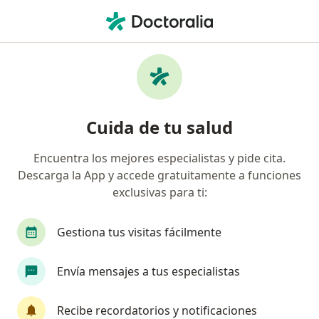
Men
Dolor De Garganta • Medellín, Antioquia
Filtros
• 1
Seguro
Mapa
Especialistas en Dolor de garganta en
Cuida de tu salud
Medellín
Encuentra los mejores especialistas y pide cita.
Descarga la App y accede gratuitamente a funciones
¿Qué especialidad estás buscando?
exclusivas para ti:
Médico general
Otorrinolaringólogo
Médi
Gestiona tus visitas fácilmente
Envía mensajes a tus especialistas
Recibe recordatorios y notificaciones