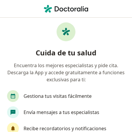
Men
Espolón Calcáneo • Medellín, Antioquia
Filtros
• 1
Seguro
Mapa
Especialistas en Espolón calcáneo en
Cuida de tu salud
Medellín
Encuentra los mejores especialistas y pide cita.
Descarga la App y accede gratuitamente a funciones
¿Qué especialidad estás buscando?
exclusivas para ti:
Fisioterapeuta
Ortopedista y Traumatólogo
Gestiona tus visitas fácilmente
Envía mensajes a tus especialistas
Recibe recordatorios y notificaciones