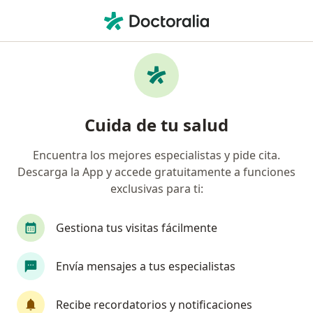
Men
Ataque Cardíaco • Montería, Córdoba
Filtros
• 1
Seguro
Mapa
Especialistas en Ataque cardíaco en
Cuida de tu salud
Montería
Encuentra los mejores especialistas y pide cita.
Descarga la App y accede gratuitamente a funciones
¿Qué especialidad estás buscando?
exclusivas para ti:
Internista
Cardiólogo
Médico general
Gestiona tus visitas fácilmente
Envía mensajes a tus especialistas
Recibe recordatorios y notificaciones