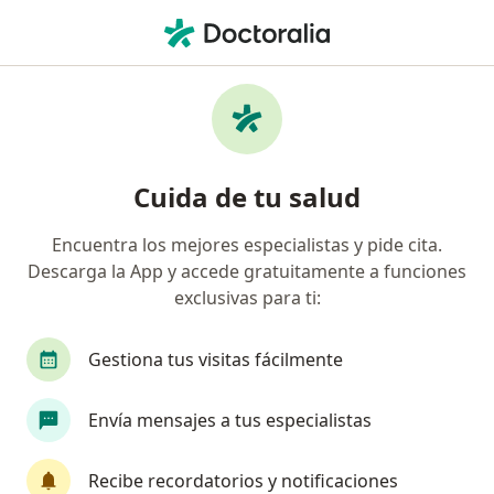
Men
Avulsión De Isquiotibiales • Mosquera, Cundinamarca
Filtros
• 1
Seguro
Mapa
Especialistas en Avulsión de isquiotibiales
Cuida de tu salud
en Mosquera
Encuentra los mejores especialistas y pide cita.
Descarga la App y accede gratuitamente a funciones
¿Qué especialidad estás buscando?
exclusivas para ti:
Ortopedista y Traumatólogo
Fisioterapeuta
Gestiona tus visitas fácilmente
Envía mensajes a tus especialistas
Recibe recordatorios y notificaciones