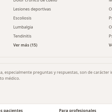
Dolor crónico de cuello
M
Lesiones deportivas
O
Escoliosis
P
Lumbalgia
O
Tendinitis
P
Ver más (15)
V
ntar por ciudad
Más en esta categoría: Otras enfermedades
ia, especialmente preguntas y respuestas, son de carácter 
to médico.
os pacientes
Para profesionales