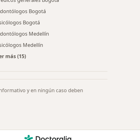
édicos generales Bogotá
dontólogos Bogotá
sicólogos Bogotá
dontólogos Medellín
sicólogos Medellín
er más (15)
Más en esta categoría: Especialistas más solicitados
informativo y en ningún caso deben
Contacto
Doctoralia - Página de inicio