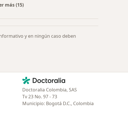
er más (15)
Más en esta categoría: Especialistas más solicitados
informativo y en ningún caso deben
Contacto
Doctoralia - Página de inicio
Doctoralia Colombia, SAS
Tv 23 No. 97 - 73
Municipio: Bogotá D.C., Colombia