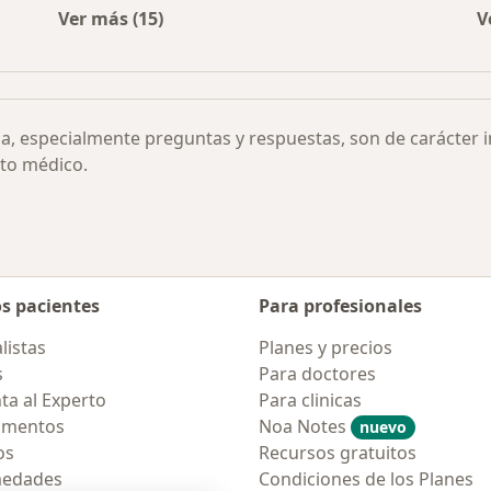
Ver más (15)
V
Más en esta categoría: Otras enfermedades
ia, especialmente preguntas y respuestas, son de carácter 
to médico.
os pacientes
Para profesionales
listas
Planes y precios
s
Para doctores
ta al Experto
Para clinicas
amentos
Noa Notes
nuevo
os
Recursos gratuitos
medades
Condiciones de los Planes