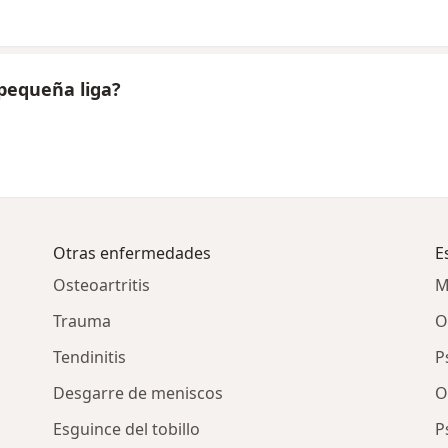
pequeña liga?
Otras enfermedades
E
Osteoartritis
M
Trauma
O
Tendinitis
P
Desgarre de meniscos
O
Esguince del tobillo
P