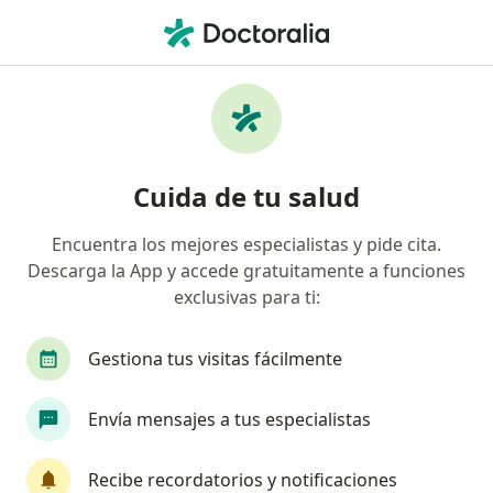
Men
Fisioterapeuta • Mosquera, Cundinamarca
Filtros
Seguro
Mapa
Fisioterapeutas en Mosquera
Cuida de tu salud
Encuentra los mejores especialistas y pide cita.
¿Cuál es tu compañía aseguradora?
Descarga la App y accede gratuitamente a funciones
exclusivas para ti:
Gestiona tus visitas fácilmente
Envía mensajes a tus especialistas
Recibe recordatorios y notificaciones
Prof. Maria del Mar Hernández Sánchez