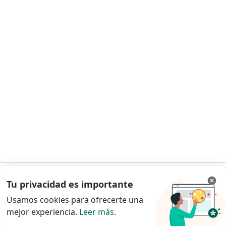
Camila Cárdenas rios
Fisioterapeuta
CRA 87d#48-03 sur, Bogotá
•
Mapa
Fisioterapia
Visita Fisioterapia
$ 55.000
Este especialista no ofrece reserva de cita en línea en esta dirección.
Solicita una cita
Tu privacidad es importante
Ir a la app
Usamos cookies para ofrecerte una
mejor experiencia.
Leer más
.
Continuar en el navegador