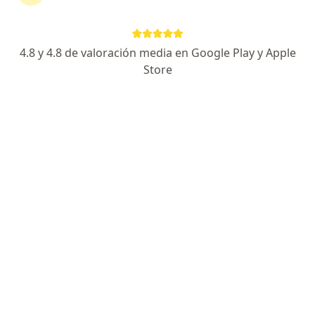
·
Ver más
Fisioterapeuta
86 opiniones
4.8 y 4.8 de valoración media en Google Play y Apple
Dirección
En línea
Store
CIUDADELA NOVATERRA, CARRERA 3A # 17 SUR 96, MOSQUERA - LA MESA #KM 1, MOSQUERA, CUNDINAMARCA, Mosquera
•
Mapa
MARIA DEL MAR - BIENESTAR Y FISIOTERAPIA CONSULTORIO 312 - MALL MERIDIANO
Cervicobraquialgia
desde $ 90.000
Este especialista no ofrece reserva de cita en línea en esta dirección.
Solicita una cita