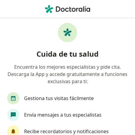
Men
¿Qué estás buscando?
Página De Inicio
Enfermedades
Taponamiento Cardiaco
Taponamiento cardiaco -
Cuida de tu salud
Información, expertos y
Encuentra los mejores especialistas y pide cita.
preguntas frecuentes
Descarga la App y accede gratuitamente a funciones
exclusivas para ti:
Gestiona tus visitas fácilmente
Información
Envía mensajes a tus especialistas
Recibe recordatorios y notificaciones