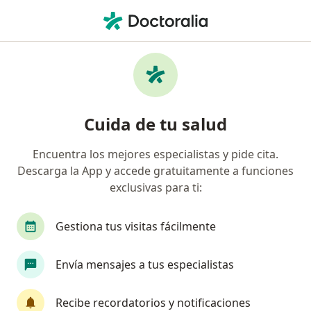
Men
Bronquiolitis • Villavicencio, Meta
Filtros
• 1
Seguro
Mapa
Especialistas en Bronquiolitis en
Cuida de tu salud
Villavicencio
Encuentra los mejores especialistas y pide cita.
Descarga la App y accede gratuitamente a funciones
¿Qué especialidad estás buscando?
exclusivas para ti:
Pediatra
Fisioterapeuta
Médico general
Gestiona tus visitas fácilmente
Envía mensajes a tus especialistas
Recibe recordatorios y notificaciones