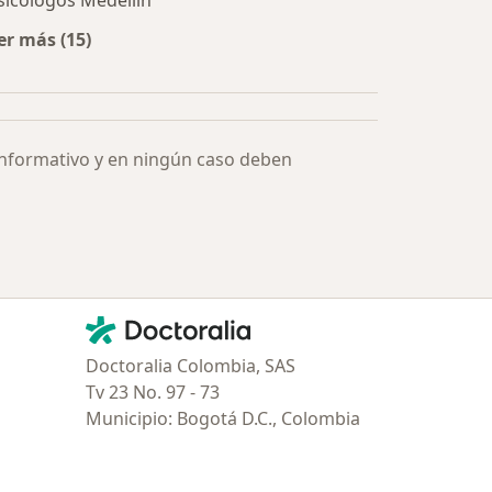
sicólogos Medellín
er más (15)
Más en esta categoría: Especialistas más solicitados
informativo y en ningún caso deben
Contacto
Doctoralia - Página de inicio
Doctoralia Colombia, SAS
Tv 23 No. 97 - 73
Municipio: Bogotá D.C., Colombia