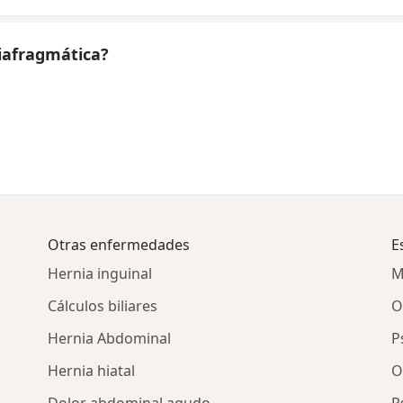
iafragmática?
Otras enfermedades
E
Hernia inguinal
M
Cálculos biliares
O
Hernia Abdominal
P
Hernia hiatal
O