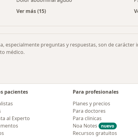
Dolor abdominal agudo
P
Ver más (15)
V
Más en esta categoría: Otras enfermedades
ia, especialmente preguntas y respuestas, son de carácter 
to médico.
os pacientes
Para profesionales
listas
Planes y precios
s
Para doctores
ta al Experto
Para clinicas
amentos
Noa Notes
nuevo
os
Recursos gratuitos