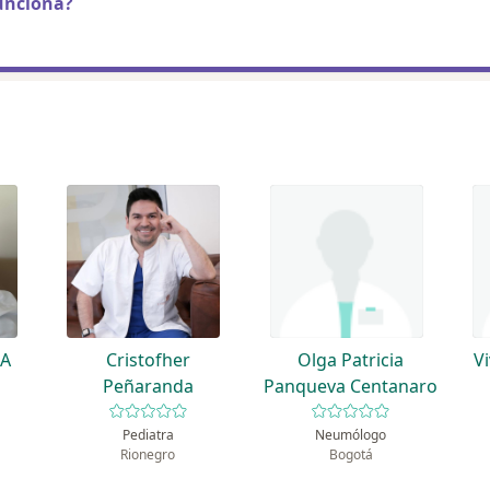
unciona?
RA
Cristofher
Olga Patricia
V
Peñaranda
Panqueva Centanaro
Pediatra
Neumólogo
Rionegro
Bogotá