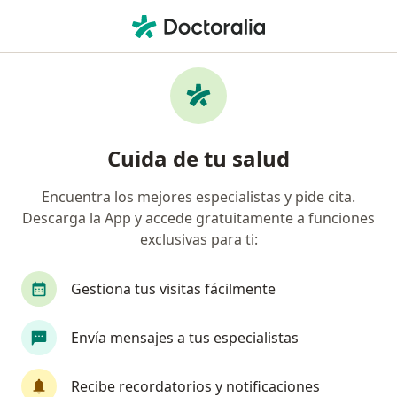
Men
Bruxismo • Villavicencio, Meta
Filtros
• 1
Mapa
Especialistas en Bruxismo en Villavicencio
Cuida de tu salud
Encuentra los mejores especialistas y pide cita.
¿Qué especialidad estás buscando?
Descarga la App y accede gratuitamente a funciones
Odontólogo
Médico general
exclusivas para ti:
Gestiona tus visitas fácilmente
Envía mensajes a tus especialistas
Recibe recordatorios y notificaciones