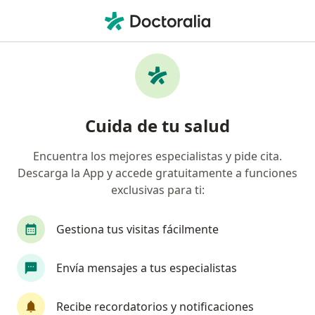
Men
Absceso Periodontal • Villavicencio, Meta
Filtros
• 1
Mapa
Especialistas en Absceso periodontal en
Cuida de tu salud
Villavicencio
Encuentra los mejores especialistas y pide cita.
Descarga la App y accede gratuitamente a funciones
¿Qué especialidad estás buscando?
exclusivas para ti:
Odontólogo
Médico general
Gestiona tus visitas fácilmente
Envía mensajes a tus especialistas
Recibe recordatorios y notificaciones