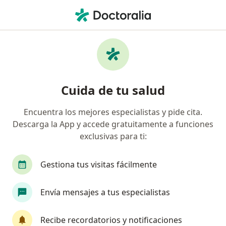
Men
Dientes Apiñados • Villavicencio, Meta
Filtros
• 1
Mapa
Especialistas en Dientes apiñados en
Cuida de tu salud
Villavicencio
Encuentra los mejores especialistas y pide cita.
Descarga la App y accede gratuitamente a funciones
¿Qué especialidad estás buscando?
exclusivas para ti:
Odontólogo
Médico general
Gestiona tus visitas fácilmente
Envía mensajes a tus especialistas
Recibe recordatorios y notificaciones