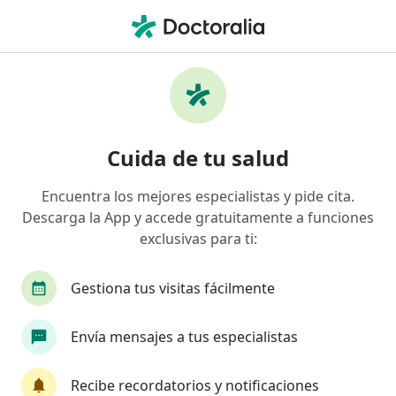
Men
Gingivitis • Villavicencio, Meta
Filtros
• 1
Mapa
Especialistas en Gingivitis en Villavicencio
Cuida de tu salud
Encuentra los mejores especialistas y pide cita.
¿Qué especialidad estás buscando?
Descarga la App y accede gratuitamente a funciones
Odontólogo
Médico general
exclusivas para ti:
Gestiona tus visitas fácilmente
Envía mensajes a tus especialistas
Recibe recordatorios y notificaciones