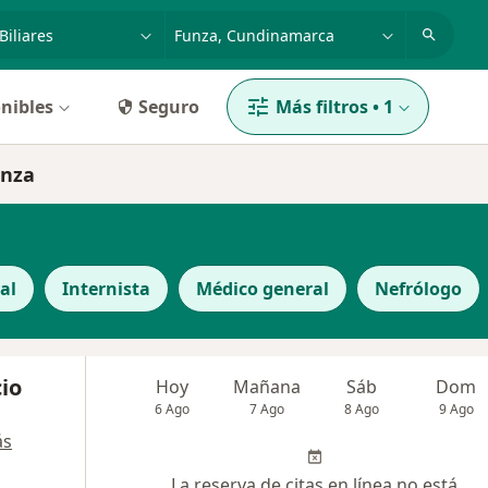
dad, enfermedad o nombre
p. ej. Bogotá
nibles
Seguro
Más filtros
•
1
unza
al
Internista
Médico general
Nefrólogo
io
Hoy
Mañana
Sáb
Dom
6 Ago
7 Ago
8 Ago
9 Ago
ás
La reserva de citas en línea no está