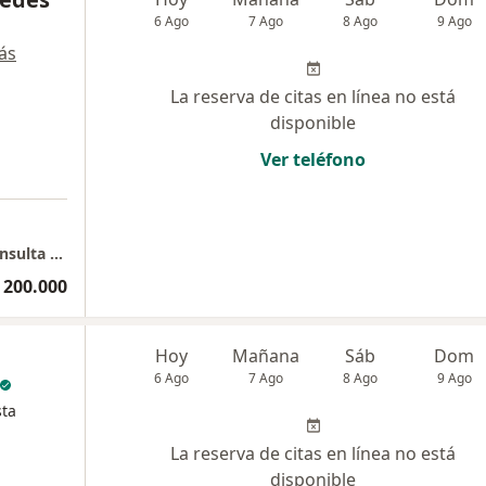
6 Ago
7 Ago
8 Ago
9 Ago
ás
La reserva de citas en línea no está
disponible
Ver teléfono
a
UNIENDOSCOPIA DEL RESTREPO 2 PISO - Consulta Privada
 200.000
Hoy
Mañana
Sáb
Dom
6 Ago
7 Ago
8 Ago
9 Ago
sta
La reserva de citas en línea no está
disponible