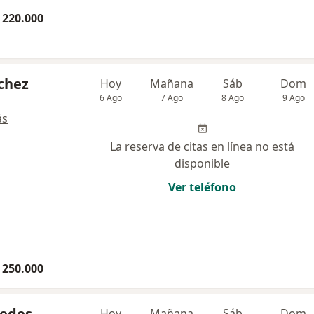
 220.000
chez
Hoy
Mañana
Sáb
Dom
6 Ago
7 Ago
8 Ago
9 Ago
ás
La reserva de citas en línea no está
disponible
Ver teléfono
 250.000
cedes
Hoy
Mañana
Sáb
Dom