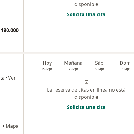
disponible
Solicita una cita
 180.000
Hoy
Mañana
Sáb
Dom
6 Ago
7 Ago
8 Ago
9 Ago
·
Ver
sta
La reserva de citas en línea no está
disponible
Solicita una cita
•
Mapa