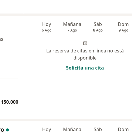
Hoy
Mañana
Sáb
Dom
6 Ago
7 Ago
8 Ago
9 Ago
ás
La reserva de citas en línea no está
disponible
Solicita una cita
a
 150.000
ro
Hoy
Mañana
Sáb
Dom