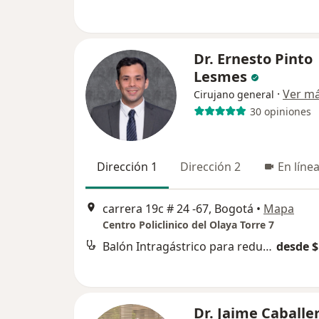
Dr. Ernesto Pinto
Lesmes
·
Ver m
Cirujano general
30 opiniones
Dirección 1
Dirección 2
En líne
carrera 19c # 24 -67, Bogotá
•
Mapa
Centro Policlinico del Olaya Torre 7
Balón Intragástrico para reducción de peso
desde $
Dr. Jaime Caballe