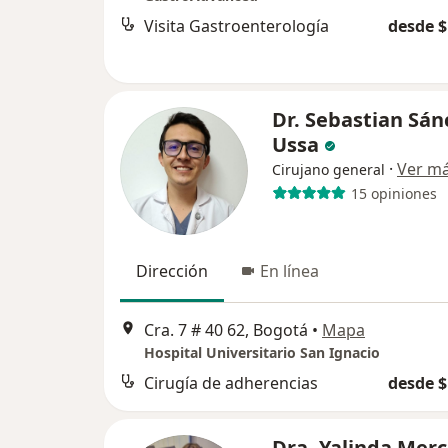
Visita Gastroenterología
desde $
Dr. Sebastian Sán
Ussa
·
Ver m
Cirujano general
15 opiniones
Dirección
En línea
Cra. 7 # 40 62, Bogotá
•
Mapa
Hospital Universitario San Ignacio
Cirugía de adherencias
desde $
Dra. Yalinda Mer