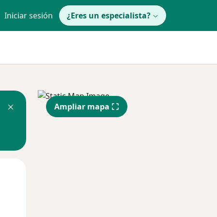
Iniciar sesión
¿Eres un especialista?
Ampliar mapa
Lun
Mar
Mié
10 Ago
11 Ago
12 Ago