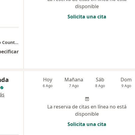
disponible
Solicita una cita
Consulta Privada - Dr. Andrés Neira - Edificio Country Medical Center - Consultorio 415
pecificar
nda
Hoy
Mañana
Sáb
Dom
6 Ago
7 Ago
8 Ago
9 Ago
ás
La reserva de citas en línea no está
disponible
Solicita una cita
a