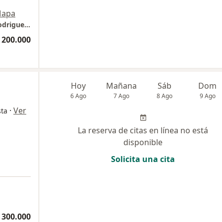
apa
Consultorio Privado Dra . Maria Fernanda Rodriguez Loreto
 200.000
Hoy
Mañana
Sáb
Dom
6 Ago
7 Ago
8 Ago
9 Ago
·
Ver
sta
La reserva de citas en línea no está
disponible
Solicita una cita
 300.000