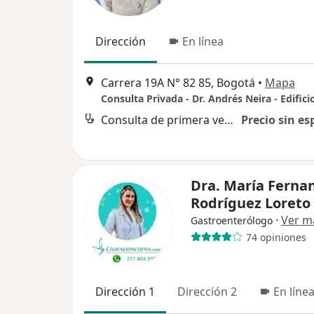
Dirección
En línea
Carrera 19A N° 82 85, Bogotá
•
Mapa
Consulta de primera vez con cirugía gastrointestinal
Precio sin es
Dra. María Ferna
Rodríguez Loreto
·
Ver m
Gastroenterólogo
74 opiniones
Dirección 1
Dirección 2
En líne