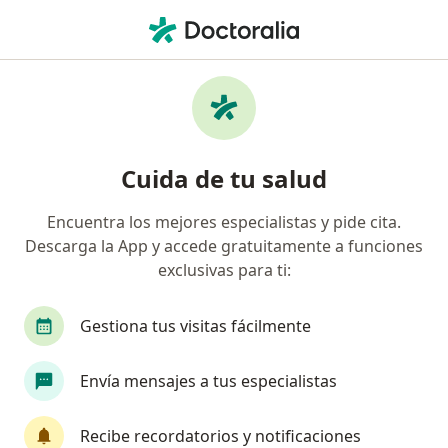
Men
Cambios Hormonales • Bogotá, Cundinamarca
Filtros
• 1
Seguro
Mapa
Especialistas en Cambios hormonales en
Cuida de tu salud
Bogotá
Encuentra los mejores especialistas y pide cita.
Descarga la App y accede gratuitamente a funciones
¿Qué especialidad estás buscando?
exclusivas para ti:
Ginecólogo
Terapeuta complementario
A
Gestiona tus visitas fácilmente
Envía mensajes a tus especialistas
Recibe recordatorios y notificaciones