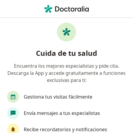
Men
Miomas • Cúcuta, Norte de Santander
Filtros
• 1
Seguro
Mapa
Especialistas en Miomas en Cúcuta
Cuida de tu salud
Encuentra los mejores especialistas y pide cita.
¿Qué especialidad estás buscando?
Descarga la App y accede gratuitamente a funciones
Ginecólogo
Oncólogo
Dermatólogo
exclusivas para ti:
Gestiona tus visitas fácilmente
Envía mensajes a tus especialistas
Recibe recordatorios y notificaciones