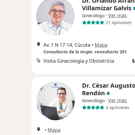
Dr. Orlando Afran
Villamizar Galvis
·
Ver más
Ginecólogo
21 opiniones
Av. 1 N 17-14, Cúcuta
•
Mapa
Consultorio de la mujer. consultorio 201
Visita Ginecología y Obstetrícia
$
Dr. César August
Rendón
·
Ver más
Ginecólogo
3 opiniones
•
Mapa