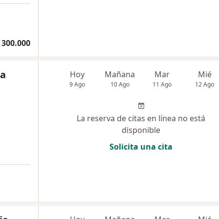
 300.000
na
Hoy
Mañana
Mar
Mié
9 Ago
10 Ago
11 Ago
12 Ago
La reserva de citas en línea no está
disponible
Solicita una cita