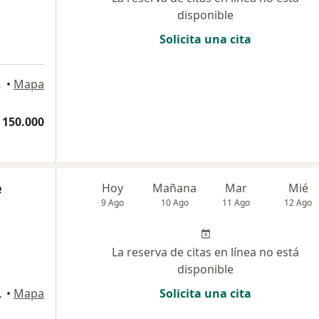
disponible
Solicita una cita
1., Cúcuta
•
Mapa
 150.000
e
Hoy
Mañana
Mar
Mié
9 Ago
10 Ago
11 Ago
12 Ago
La reserva de citas en línea no está
disponible
s. 1004., Cúcuta
•
Mapa
Solicita una cita