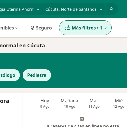
dad, enfermedad o nombre
p. ej. Bogotá
nibles
Seguro
Más filtros
•
1
anormal en Cúcuta
tólogo
Pediatra
Mora
Hoy
Mañana
Mar
Mié
9 Ago
10 Ago
11 Ago
12 Ago
La reserva de citas en línea no está