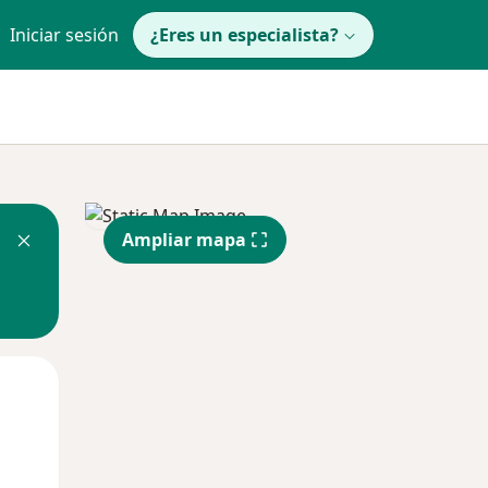
Iniciar sesión
¿Eres un especialista?
Ampliar mapa
Jue
Vie
Sáb
13 Ago
14 Ago
15 Ago