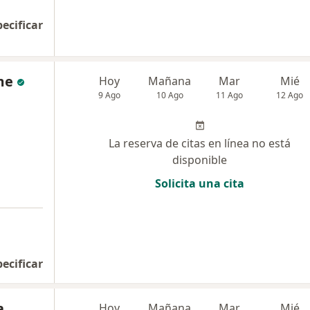
pecificar
me
Hoy
Mañana
Mar
Mié
9 Ago
10 Ago
11 Ago
12 Ago
La reserva de citas en línea no está
disponible
Solicita una cita
pecificar
a
Hoy
Mañana
Mar
Mié