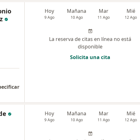
onio
Hoy
Mañana
Mar
Mié
z
9 Ago
10 Ago
11 Ago
12 Ago
La reserva de citas en línea no está
disponible
Solicita una cita
pecificar
de
Hoy
Mañana
Mar
Mié
9 Ago
10 Ago
11 Ago
12 Ago