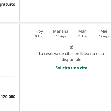
gratuito
z
Hoy
Mañana
Mar
Mié
9 Ago
10 Ago
11 Ago
12 Ago
La reserva de citas en línea no está
disponible
Solicita una cita
 120.000