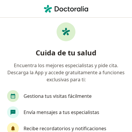
Men
Lupus Eritematoso Sistémico • Barranquilla, Atlántico
Filtros
• 1
Seguro
Mapa
Especialistas en Lupus eritematoso
Cuida de tu salud
sistémico en Barranquilla
Encuentra los mejores especialistas y pide cita.
Descarga la App y accede gratuitamente a funciones
¿Qué especialidad estás buscando?
exclusivas para ti:
Internista
Especialista en Cuidados Críticos
Gestiona tus visitas fácilmente
Envía mensajes a tus especialistas
Recibe recordatorios y notificaciones