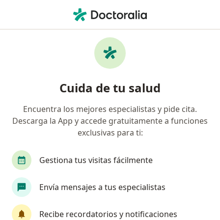
Men
Catéter Doble J • Medellín, Antioquia
Filtros
• 1
Seguro
Mapa
Especialistas en Catéter doble J en Medellín
Cuida de tu salud
Encuentra los mejores especialistas y pide cita.
¿Qué especialidad estás buscando?
Descarga la App y accede gratuitamente a funciones
Urólogo
Gastroenterólogo
Ginecólogo
exclusivas para ti:
Gestiona tus visitas fácilmente
Envía mensajes a tus especialistas
Recibe recordatorios y notificaciones