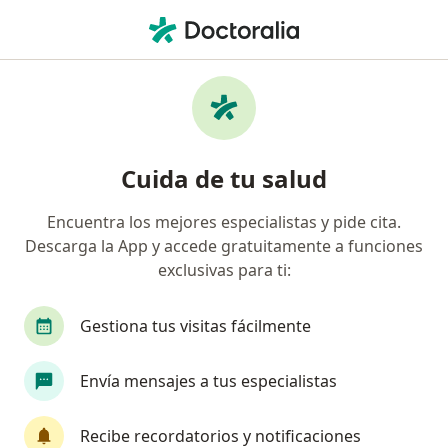
Men
Verrugas • Chía, Cundinamarca
Filtros
• 1
Seguro
Mapa
Especialistas en Verrugas en Chía
Cuida de tu salud
Encuentra los mejores especialistas y pide cita.
¿Qué especialidad estás buscando?
Descarga la App y accede gratuitamente a funciones
Dermatólogo
Médico general
exclusivas para ti:
Gestiona tus visitas fácilmente
Envía mensajes a tus especialistas
Recibe recordatorios y notificaciones