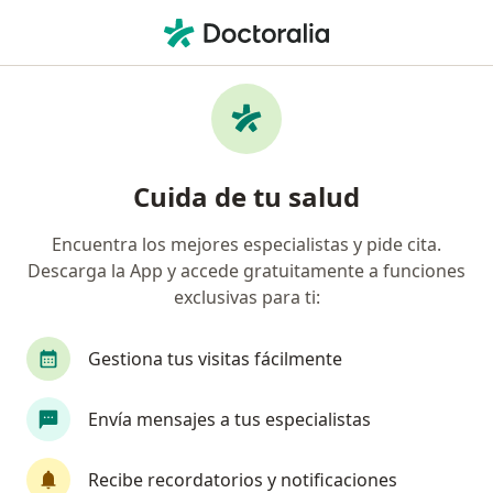
Men
Cirrosis Hepática • Bucaramanga, Santander
Filtros
• 1
Seguro
Mapa
Especialistas en Cirrosis hepática en
Cuida de tu salud
Bucaramanga
Encuentra los mejores especialistas y pide cita.
Descarga la App y accede gratuitamente a funciones
¿Qué especialidad estás buscando?
exclusivas para ti:
Internista
Gestiona tus visitas fácilmente
Envía mensajes a tus especialistas
Recibe recordatorios y notificaciones