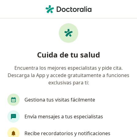
Men
¿Qué estás buscando?
Página De Inicio
Enfermedades
Cirrosis Hepática
Cirrosis hepática - Información,
Cuida de tu salud
expertos y preguntas frecuentes
Encuentra los mejores especialistas y pide cita.
Descarga la App y accede gratuitamente a funciones
exclusivas para ti:
Información
Pregunta al Experto
Gestiona tus visitas fácilmente
Envía mensajes a tus especialistas
No descuides tu salud
Escoge la consulta en línea para empezar o
Recibe recordatorios y notificaciones