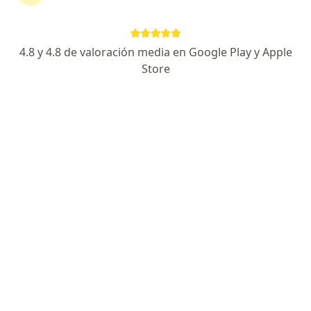
continuar tu tratamiento sin salir de casa. Si lo
necesitas, también puedes reservar una cita
presencial.
4.8 y 4.8 de valoración media en Google Play y Apple
Store
Mostrar especialistas
¿Cómo funciona?
Expertos en cirrosis hepática
Dumar Arnaldo Rodríguez Tello
Gastroenterólogo, Internista
Yopal