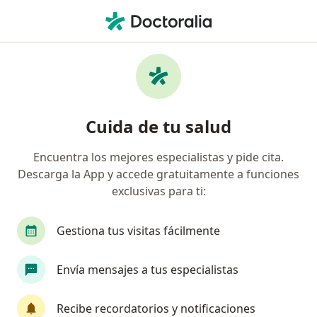
Men
Crisis Convulsiva • Medellín, Antioquia
Filtros
• 1
Seguro
Mapa
Especialistas en Crisis Convulsiva en
Cuida de tu salud
Medellín
Encuentra los mejores especialistas y pide cita.
Descarga la App y accede gratuitamente a funciones
¿Qué especialidad estás buscando?
exclusivas para ti:
Neurólogo
Médico general
Neurocirujan
Gestiona tus visitas fácilmente
Envía mensajes a tus especialistas
Recibe recordatorios y notificaciones